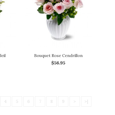
eil
Bouquet Rose Cendrillon
$56.95
4
5
6
7
8
9
>
>|