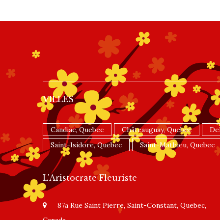
VILLES
Candiac, Quebec
Châteauguay, Quebec
De
Saint-Isidore, Quebec
Saint-Mathieu, Quebec
L'Aristocrate Fleuriste
87a Rue Saint Pierre, Saint-Constant, Quebec,