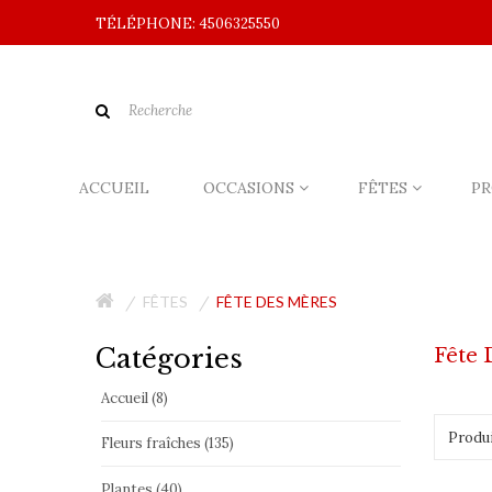
TÉLÉPHONE: 4506325550
ACCUEIL
OCCASIONS
FÊTES
PR
FÊTES
FÊTE DES MÈRES
Catégories
Fête 
Accueil (8)
Produi
Fleurs fraîches (135)
Plantes (40)