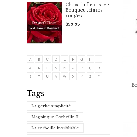
Choix du fleuriste -
Bouquet teintes
rouges
$59.95
A
B
C
D
E
F
G
H
I
J
K
L
M
N
O
P
Q
R
S
T
U
V
W
X
Y
Z
#
B
Tags
La gerbe simplicité
Magnifique Corbeille II
La corbeille inoubliable