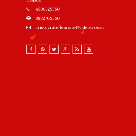
Canada
4506325550
8882705550
aristocratefleuriste@videotron.ca